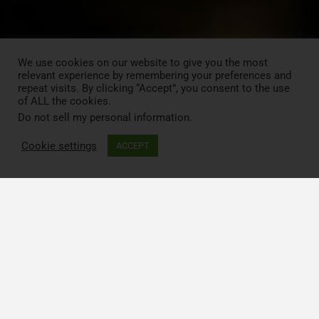
We use cookies on our website to give you the most
relevant experience by remembering your preferences and
repeat visits. By clicking “Accept”, you consent to the use
of ALL the cookies.
Do not sell my personal information
.
Cookie settings
ACCEPT