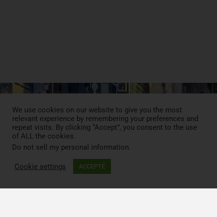
We use cookies on our website to give you the most
relevant experience by remembering your preferences and
repeat visits. By clicking “Accept”, you consent to the use
of ALL the cookies.
Do not sell my personal information
.
Cookie settings
ACCEPTÉ