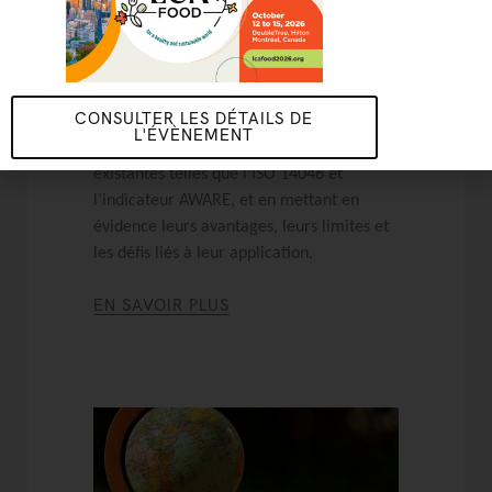
Cette étude démontre, de manière claire
et pratique, comment les entreprises
évaluent actuellement les impacts liés à
l’eau dans les analyses du cycle de vie au
CONSULTER LES DÉTAILS DE
niveau des produits et des systèmes, en
L'ÉVÈNEMENT
comparant l’utilisation des méthodes
existantes telles que l’ISO 14046 et
l’indicateur AWARE, et en mettant en
évidence leurs avantages, leurs limites et
les défis liés à leur application.
EN SAVOIR PLUS