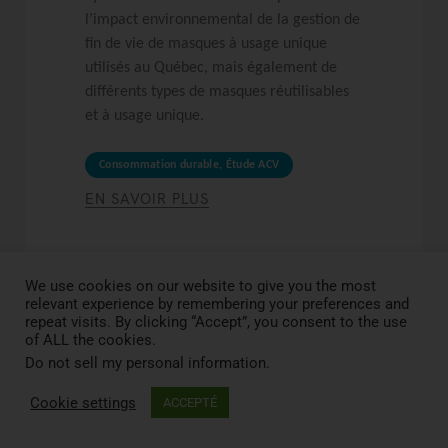
l’impact environnemental de la gestion de
fin de vie de masques à usage unique
utilisés au Québec, mais également de
différents types de masques réutilisables
et à usage unique.
Consommation durable
,
Étude ACV
EN SAVOIR PLUS
We use cookies on our website to give you the most
relevant experience by remembering your preferences and
repeat visits. By clicking “Accept”, you consent to the use
of ALL the cookies.
Do not sell my personal information
.
Cookie settings
ACCEPTÉ
Les emballages alimentaires à
usage unique des