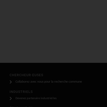
CHERCHEUR·EUSES
Collaborez avec nous pour la recherche commune
INDUSTRIELS
Devenez partenaire industriel.les