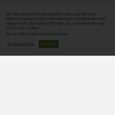
We use cookies on our website to give you the most
relevant experience by remembering your preferences and
repeat visits. By clicking “Accept”, you consent to the use
of ALL the cookies.
Do not sell my personal information
.
Cookie settings
ACCEPTÉ