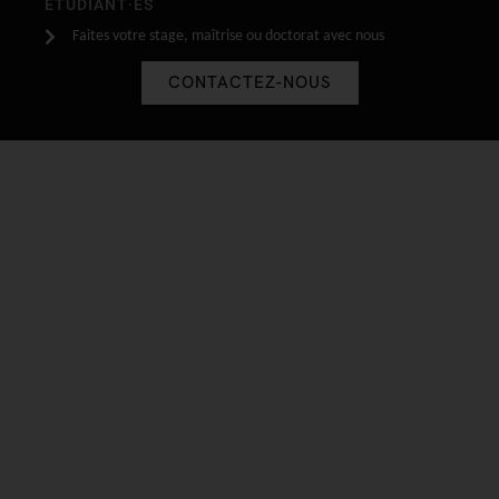
ÉTUDIANT·ES
Faites votre stage, maîtrise ou doctorat avec nous
CONTACTEZ-NOUS