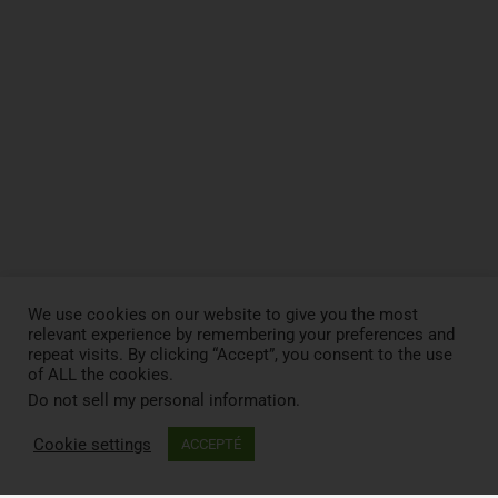
We use cookies on our website to give you the most
relevant experience by remembering your preferences and
repeat visits. By clicking “Accept”, you consent to the use
of ALL the cookies.
Do not sell my personal information
.
Cookie settings
ACCEPTÉ