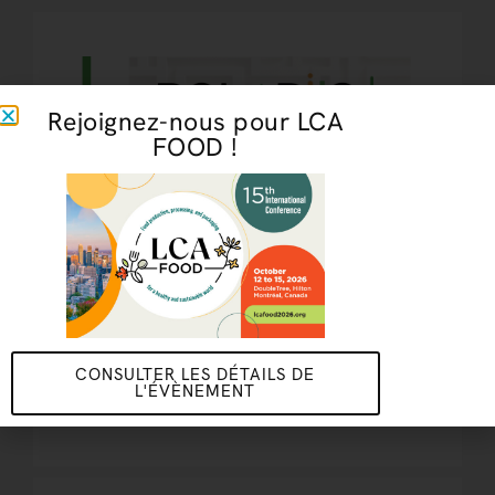
Rejoignez-nous pour LCA
FOOD !
POLARIIS+
2026
Comprendre l’empreinte environnementale
reliant nos modes de production et de
consommation
Consommation durable
,
Outil
CONSULTER LES DÉTAILS DE
L'ÉVÈNEMENT
EN SAVOIR PLUS