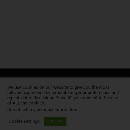
CHERCHEUR·EUSES
We use cookies on our website to give you the most
Collaborez avec nous pour la recherche commune
relevant experience by remembering your preferences and
repeat visits. By clicking “Accept”, you consent to the use
of ALL the cookies.
INDUSTRIELS
Do not sell my personal information
.
Devenez partenaire industriel.les
Cookie settings
ACCEPTÉ
ÉTUDIANT·ES