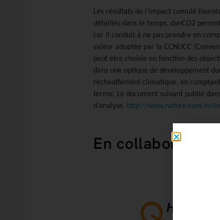
Les résultats de l’impact cumulé fourni
détaillés dans le temps, dynCO2 permet 
car il conduit à ne pas prendre en compte
valeur adoptée par la CCNUCC (Conventi
peut être choisie en fonction des objecti
dans une optique de développement durab
réchauffement climatique, en comptant 
terme. Le document suivant publié dans
d’analyse.
http://www.nature.com/nclim
En collaboration