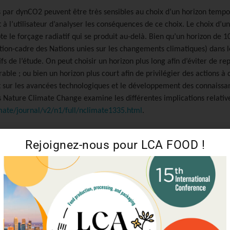
s par dynCO2 peuvent être très sensibles au choix d’un horizon tempore
à l’utilisateur d’analyser les conséquences de ce choix. Le choix d’u
 le forçage radiatif qui se produit au-delà. Bien qu’un horizon de 100 
on-cadre des Nations unies sur les changements climatiques) dans le
fs de l’étude. On peut choisir un horizon plus long afin d’éviter de re
le ; ou bien un horizon plus court afin de privilégier des actions à
sur les avancées technologiques et le développement des connaissan
 Nature Climate Change examine les différentes implications relativ
ate/journal/v2/n1/full/nclimate1335.html
.
Rejoignez-nous pour LCA FOOD !
 avec