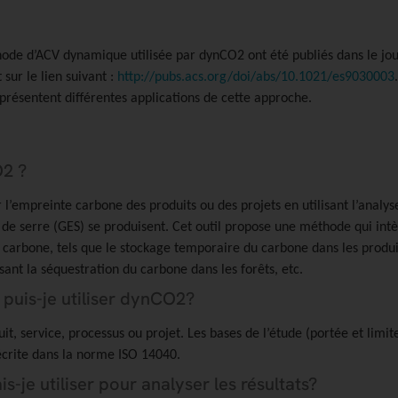
hode d’ACV dynamique utilisée par dynCO2 ont été publiés dans le j
 sur le lien suivant :
http://pubs.acs.org/doi/abs/10.1021/es9030003
présentent différentes applications de cette approche.
O2 ?
r l’empreinte carbone des produits ou des projets en utilisant l’analys
 de serre (GES) se produisent. Cet outil propose une méthode qui int
 carbone, tels que le stockage temporaire du carbone dans les produit
sant la séquestration du carbone dans les forêts, etc.
 puis-je utiliser dynCO2?
it, service, processus ou projet. Les bases de l’étude (portée et limit
décrite dans la norme ISO 14040.
-je utiliser pour analyser les résultats?