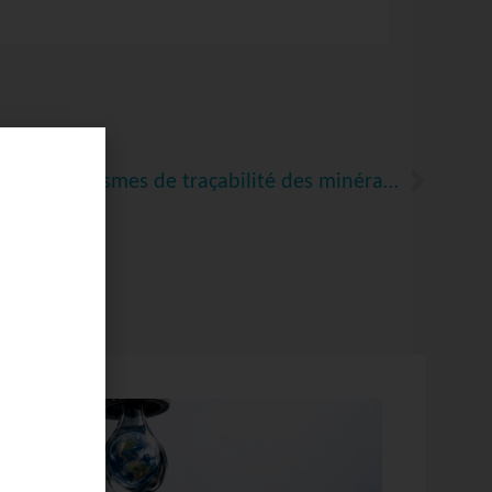
Projet pilote sur l’adoption de mécanismes de traçabilité des minéraux pour batteries