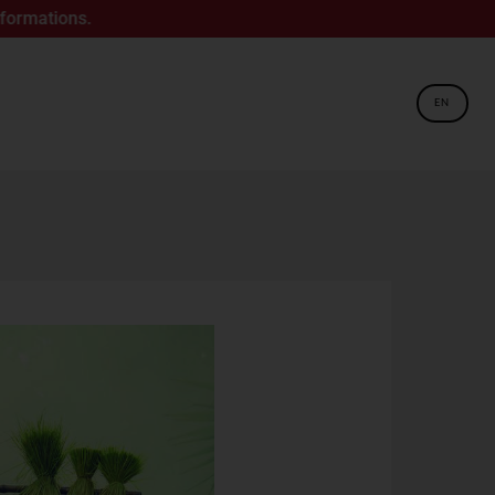
s.
EN