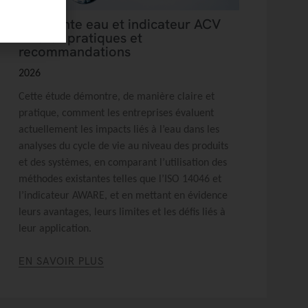
Empreinte eau et indicateur ACV
Aware : pratiques et
recommandations
2026
Cette étude démontre, de manière claire et
pratique, comment les entreprises évaluent
actuellement les impacts liés à l’eau dans les
analyses du cycle de vie au niveau des produits
et des systèmes, en comparant l’utilisation des
méthodes existantes telles que l’ISO 14046 et
l’indicateur AWARE, et en mettant en évidence
leurs avantages, leurs limites et les défis liés à
leur application.
EN SAVOIR PLUS