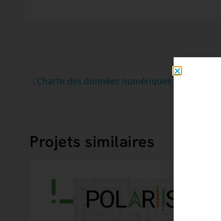
Charte des données numériques de Montréa
Projets similaires