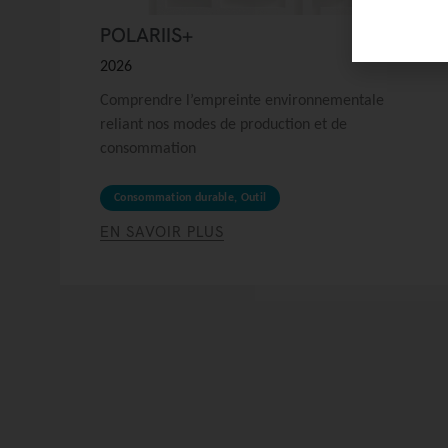
POLARIIS+
2026
Comprendre l’empreinte environnementale
reliant nos modes de production et de
consommation
Consommation durable
,
Outil
EN SAVOIR PLUS