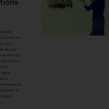
tions
tion des
 cycle de vie
aux sont
te des cas
x services et
s que sa mise
ur les
s lignes
teurs
 emballages en
nationales à
llemagne,